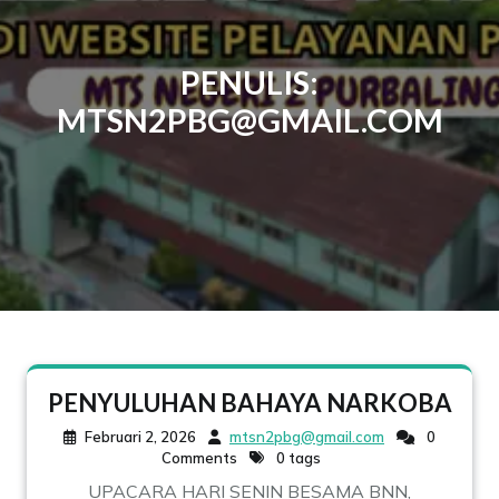
PENULIS:
MTSN2PBG@GMAIL.COM
PENYULUHAN BAHAYA NARKOBA
Februari 2, 2026
mtsn2pbg@gmail.com
0
Comments
0 tags
UPACARA HARI SENIN BESAMA BNN,