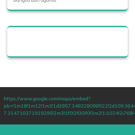
https://www.google.com/maps/embed?
pb=!1m18!1m12!1m3!1d3957.348328098922!2d109.364
7.314710371919295!2m3!1f0!2f0!3f0!3m2!1i1024!2i76