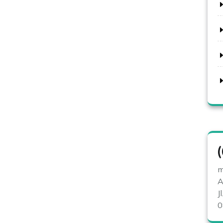
m
A
J
0