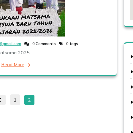
@gmail.com
0 Comments
0 tags
atsama 2025
Read More
Paginasi
Page
Page
1
2
pos