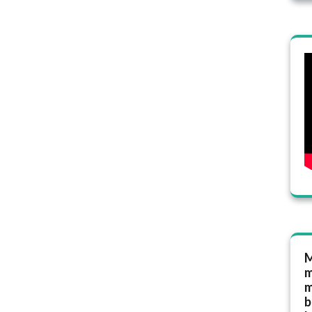
M
m
m
b