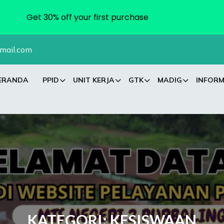
Get 30% off your first purchase
mail.com
ERANDA
PPID
UNIT KERJA
GTK
MADIG
INFORM
KATEGORI:
KESISWAAN