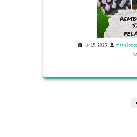
Juli 15, 2025
mtsn2pbg
M