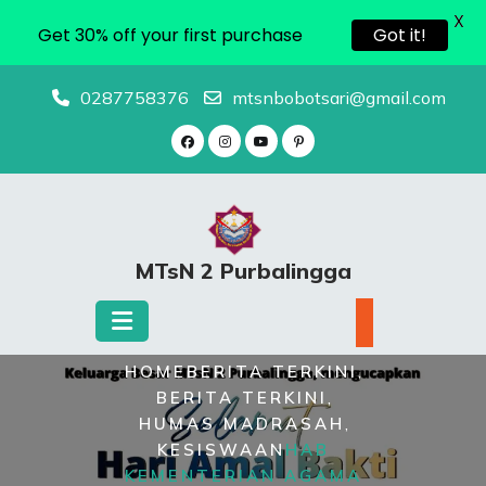
X
Get 30% off your first purchase
Got it!
Skip
0287758376
mtsnbobotsari@gmail.com
to
content
MTsN 2 Purbalingga
,
HOME
BERITA TERKINI
,
BERITA TERKINI
,
HUMAS MADRASAH
KESISWAAN
HAB
KEMENTERIAN AGAMA