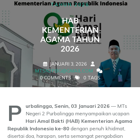
TAHUN 2026
HAB
KEMENTERIAN
AGAMA TAHUN
2026
JANUARI 3, 2026
MTSN2PBG@GMAIL.COM
0 COMMENTS
0 TAGS
P
urbalingga, Senin, 03 Januari 2026
— MTs
Negeri 2 Purbalingga menyampaikan ucapan
Hari Amal Bakti (HAB) Kementerian Agama
Republik Indonesia ke-80
dengan penuh khidmat,
disertai doa, harapan, serta semangat pengabdian