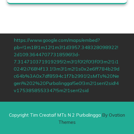
https://www.google.com/maps/embed?
pb=!1m18!1m12!1m3!1d3957.348328098922!
2d109.36447077318596!3d-
7.314710371919295!2m3!1f0!2f0!3f0!3m2!1i1
024!2i768!4f13.1!3m3!1m2!1s0x2e6ff784b29d
c64b%3A0x7df8594c1f7b2991!2sMTs%20Ne
geri%202%20Purbalingga!5e0!3m2!1sen!2sid!4
v1753858553347!5m2!1sen!2sid
Copyright Tim Creataif MTs N 2 Purbalingga
By Ovation
Themes