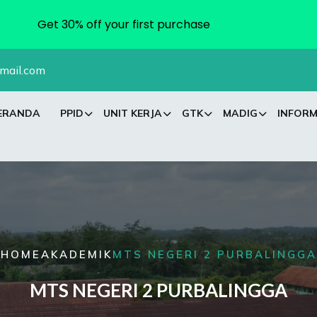
Get 30% off your first purchase
mail.com
ERANDA
PPID
UNIT KERJA
GTK
MADIG
INFORM
HOME
AKADEMIK
MTS NEGERI 2 PURBALINGGA
MTS NEGERI 2 PURBALINGGA