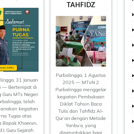
TAHFIDZ
Purbalingga, 1 Agustus
lingga, 31 Januari
2025 — MTsN 2
 — Bertempat di
Purbalingga menggelar
 Guru MTs Negeri
kegiatan Pembukaan
rbalingga, telah
Diklat Tahsin Baca
sanakan kegiatan
Tulis dan Tahfidz Al-
rna Tugas atas
Qur’an dengan Metode
 Bapak Khaerun,
Yanbu’a, yang
d.I, Guru Sejarah
diperuntukkan bagi