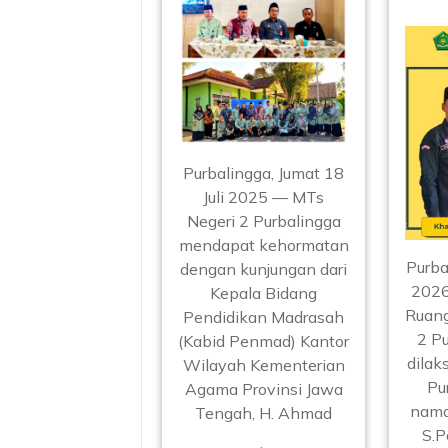
Purbalingga, Jumat 18
Juli 2025 — MTs
Negeri 2 Purbalingga
mendapat kehormatan
Purba
dengan kunjungan dari
2026
Kepala Bidang
Ruang
Pendidikan Madrasah
2 Pu
(Kabid Penmad) Kantor
dilak
Wilayah Kementerian
Pu
Agama Provinsi Jawa
nama
Tengah, H. Ahmad
S.P