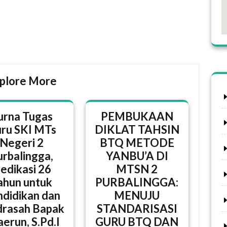
plore More
urna Tugas
PEMBUKAAN
ru SKI MTs
DIKLAT TAHSIN
Negeri 2
BTQ METODE
urbalingga,
YANBU’A DI
edikasi 26
MTSN 2
ahun untuk
PURBALINGGA:
didikan dan
MENUJU
rasah Bapak
STANDARISASI
erun, S.Pd.I
GURU BTQ DAN