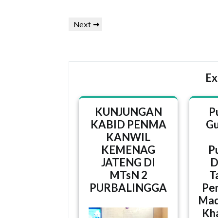
Navigasi
Next
Next
pos
Post
Ex
KUNJUNGAN
P
KABID PENMA
Gu
KANWIL
KEMENAG
P
JATENG DI
D
MTsN 2
T
PURBALINGGA
Pen
Mad
Kha