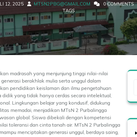
LI 12, 2025
MTSN2PBG@GMAIL.COM
0 COMMENTS
TAGS
kan madrasah yang menjunjung tinggi nilai-nilai
 generasi berakhlak mulia serta unggul dalam
ikan pendidikan keislaman dan ilmu pengetahuan
idik yang tidak hanya cerdas secara intelektual,
sional. Lingkungan belajar yang kondusif, didukung
silitas memadai, menjadikan MTsN 2 Purbalingga
asan global. Siswa dibekali dengan kompetensi
-nilai toleransi dan cinta tanah air. MTsN 2 Purbalingga
 mampu menciptakan generasi unggul, berdaya saing,