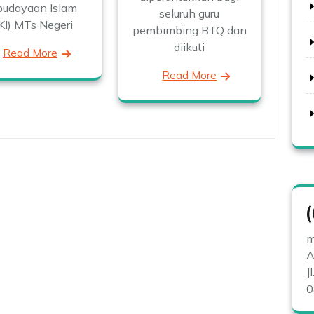
budayaan Islam
seluruh guru
KI) MTs Negeri
pembimbing BTQ dan
diikuti
Read More
Read More
m
A
J
0