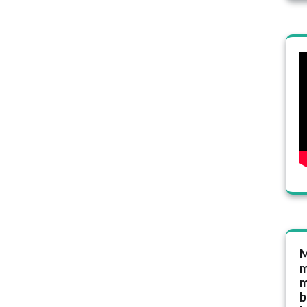
M
m
m
b