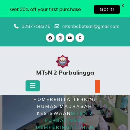
X
Get 30% off your first purchase
Got it!
Skip
0287758376
mtsnbobotsari@gmail.com
to
content
MTsN 2 Purbalingga
,
HOME
BERITA TERKINI
,
HUMAS MADRASAH
KESISWAAN
MTSN 2
PURBALINGGA
MEMPERINGATI HAN