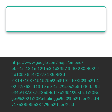
https://www.google.com/maps/embed?
pb=!1m18!1m12!1m3!1d3957.348328098922!
2d109.36447077318596!3d-
7.314710371919295!2m3!1f0!2f0!3f0!3m2!1i1
024!2i768!4f13.1!3m3!1m2!1s0x2e6ff784b29d
c64b%3A0x7df8594c1f7b2991!2sMTs%20Ne
geri%202%20Purbalingga!5e0!3m2!1sen!2sid!4
v1753858553347!5m2!1sen!2sid