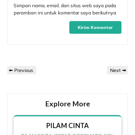
Simpan nama, email, dan situs web saya pada
peramban ini untuk komentar saya berikutnya.
Navigasi
Previous
Next
Previous
Next
pos
Post
Post
Explore More
PILAM CINTA