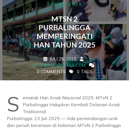
TAHUN 2025
MTSN 2
PURBALINGGA
MEMPERINGATI
HAN TAHUN 2025
JULI 25, 2025
MTSN2PBG@GMAIL.COM
0 COMMENTS
0 TAGS
S
emarak Hari Anak Nasional 2025: MTsN 2
Purbalingga Hidupkan Kembali Dolanan Anak
Tradisional
Purbalingga, 23 Juli 2025 — Ada pemandangan unik
dan penuh keceriaan di halaman MTsN 2 Purbalingga