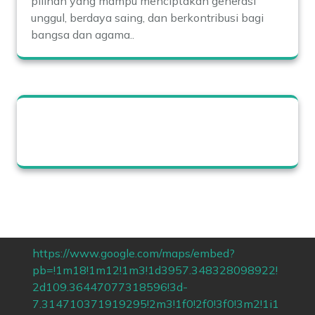
pilihan yang mampu menciptakan generasi
unggul, berdaya saing, dan berkontribusi bagi
bangsa dan agama..
https://www.google.com/maps/embed?
pb=!1m18!1m12!1m3!1d3957.348328098922!
2d109.36447077318596!3d-
7.314710371919295!2m3!1f0!2f0!3f0!3m2!1i1