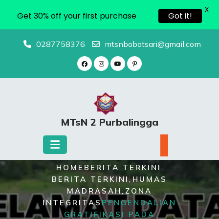
X
Get 30% off your first purchase
Got it!
0287758376
mtsnbobotsari@gmail.com
MTsN 2 Purbalingga
,
HOME
BERITA TERKINI
,
BERITA TERKINI
HUMAS
,
MADRASAH
ZONA
INTEGRITAS
PENGENDALIAN
GRATIFIKASI PADA