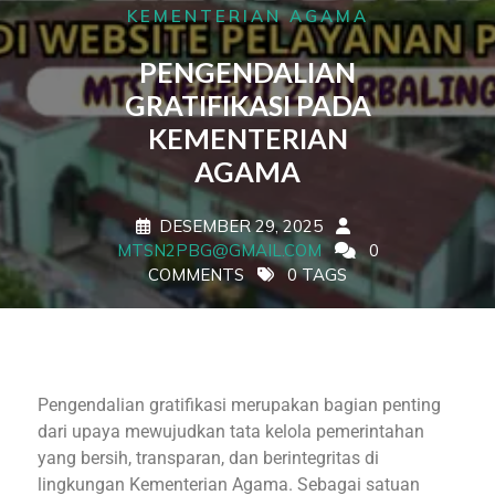
KEMENTERIAN AGAMA
PENGENDALIAN
GRATIFIKASI PADA
KEMENTERIAN
AGAMA
DESEMBER 29, 2025
MTSN2PBG@GMAIL.COM
0
COMMENTS
0 TAGS
Pengendalian gratifikasi merupakan bagian penting
dari upaya mewujudkan tata kelola pemerintahan
yang bersih, transparan, dan berintegritas di
lingkungan Kementerian Agama. Sebagai satuan