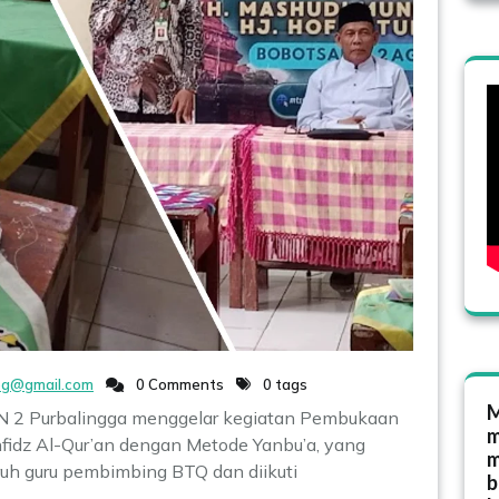
g@gmail.com
0 Comments
0 tags
M
N 2 Purbalingga menggelar kegiatan Pembukaan
m
hfidz Al-Qur’an dengan Metode Yanbu’a, yang
m
ruh guru pembimbing BTQ dan diikuti
b