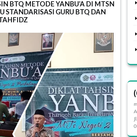
IN BTQ METODE YANBU’A DI MTSN
U STANDARISASI GURU BTQ DAN
TAHFIDZ
m
A
J
0