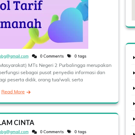
pbg@gmail.com
0 Comments
0 tags
Masyarakat) MTs Negeri 2 Purbalingga merupakan
berfungsi sebagai pusat penyedia informasi dan
i peserta didik, orang tua/wali, serta
Read More
LAM CINTA
pbg@gmail.com
0 Comments
0 tags