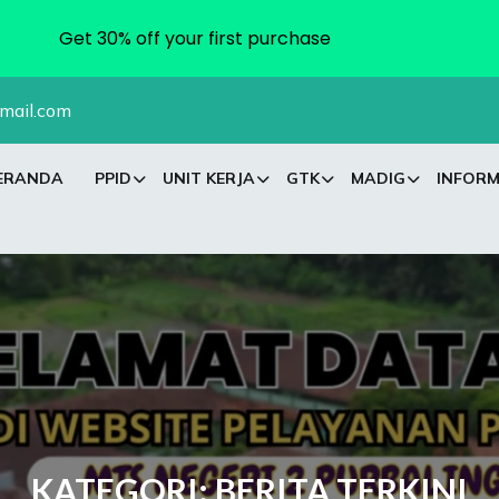
Get 30% off your first purchase
mail.com
ERANDA
PPID
UNIT KERJA
GTK
MADIG
INFORM
KATEGORI:
BERITA TERKINI