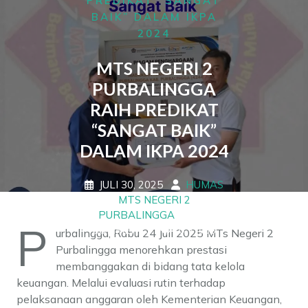
PREDIKAT “SANGAT
BAIK” DALAM IKPA
2024
MTS NEGERI 2
PURBALINGGA
RAIH PREDIKAT
“SANGAT BAIK”
DALAM IKPA 2024
JULI 30, 2025
HUMAS
MTS NEGERI 2
PURBALINGGA
0
P
COMMENTS
0 TAGS
urbalingga, Rabu 24 Juli 2025 MTs Negeri 2
Purbalingga menorehkan prestasi
membanggakan di bidang tata kelola
keuangan. Melalui evaluasi rutin terhadap
pelaksanaan anggaran oleh Kementerian Keuangan,