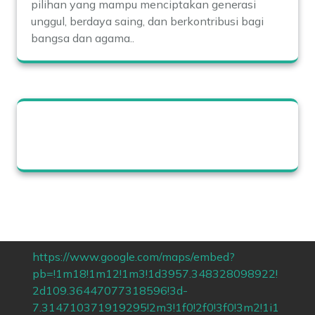
pilihan yang mampu menciptakan generasi
unggul, berdaya saing, dan berkontribusi bagi
bangsa dan agama..
https://www.google.com/maps/embed?
pb=!1m18!1m12!1m3!1d3957.348328098922!
2d109.36447077318596!3d-
7.314710371919295!2m3!1f0!2f0!3f0!3m2!1i1