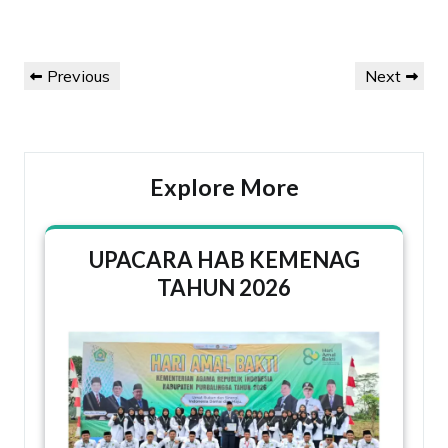
Navigasi
Previous
Next
Previous
Next
pos
Post
Post
Explore More
UPACARA HAB KEMENAG
TAHUN 2026